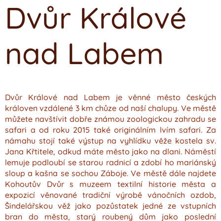
Dvůr Králové
nad Labem
Dvůr Králové nad Labem je věnné město českých
královen vzdálené 3 km chůze od naší chalupy. Ve městě
můžete navštívit dobře známou zoologickou zahradu se
safari a od roku 2015 také originálním lvím safari. Za
námahu stojí také výstup na vyhlídku věže kostela sv.
Jana Křtitele, odkud máte město jako na dlani. Náměstí
lemuje podloubí se starou radnicí a zdobí ho mariánský
sloup a kašna se sochou Záboje. Ve městě dále najdete
Kohoutův Dvůr s muzeem textilní historie města a
expozicí věnované tradiční výrobě vánočních ozdob,
Šindelářskou věž jako pozůstatek jedné ze vstupních
bran do města, starý roubený dům jako poslední