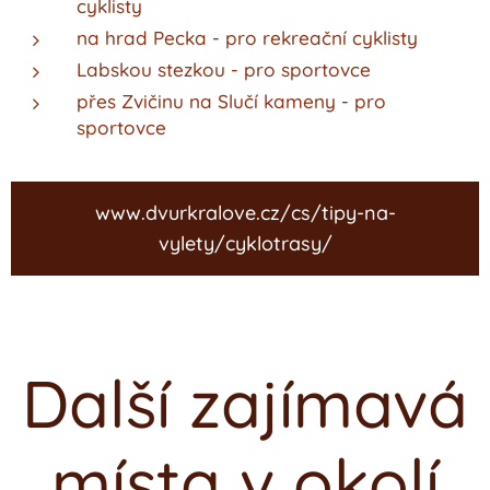
cyklisty
na hrad Pecka - pro rekreační cyklisty
Labskou stezkou - pro sportovce
přes Zvičinu na Slučí kameny - pro
sportovce
www.dvurkralove.cz/cs/tipy-na-
vylety/cyklotrasy/
Další zajímavá
místa v okolí