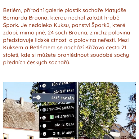
Betlém, přírodní galerie plastik sochaře Matyáše
Bernarda Brauna, kterou nechal založit hrabě
Špork. Je nedaleko Kuksu, panství Šporků, které
zdobí, mimo jiné, 24 soch Brauna, z nichž polovina
představuje lidské ctnosti a polovina neřesti. Mezi
Kuksem a Betlémem se nachází Křížová cesta 21.
století, kde si můžete prohlédnout soudobé sochy
předních českých sochařů.